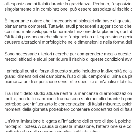
all'esposizione ai ftalati durante la gravidanza. Pertanto, l'esposizio
singolarmente o in combinazione, può essere associata al rischi
È importante notare che i meccanismi biologici alla base di quest
pienamente compresi. Tuttavia, studi precedenti suggeriscono che gl
con il normale sviluppo e la normale funzione della placenta, contr
Gli ftalati possono anche alterare l'epigenetica e l'espressione genic
causare alterazioni morfologiche nelle dimensioni e nella forma del
Sono necessarie ulteriori ricerche per comprendere meglio queste 
metodi efficaci e sicuri per ridurre il rischio di queste condizioni av
I principali punti di forza di questo studio includono la diversità dell
grandi dimensioni del campione, l'uso di più campioni di urina da più 
biomarcatori di esposizione sensibili e specifici e un'analisi statisti
Tra i limiti dello studio attuale rientra la mancanza di armonizzazione
Inoltre, non tutti i campioni di urina sono stati raccolti durante la p
potrebbe aver influenzato le concentrazioni di ftalati misurate, poiché
momenti della giornata potrebbero contenere concentrazioni di ftala
Un'altra limitazione è legata all'inflazione dell'errore di tipo I, poic
molteplici ipotesi. A causa di questa limitazione, l'attenzione si è c
piuttosto che sulla rigorosa significatività statistica.