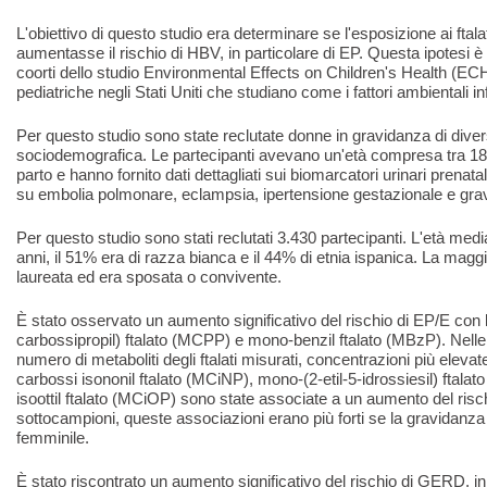
L'obiettivo di questo studio era determinare se l'esposizione ai ftala
aumentasse il rischio di HBV, in particolare di EP. Questa ipotesi è 
coorti dello studio Environmental Effects on Children's Health (E
pediatriche negli Stati Uniti che studiano come i fattori ambientali i
Per questo studio sono state reclutate donne in gravidanza di dive
sociodemografica. Le partecipanti avevano un'età compresa tra 18
parto e hanno fornito dati dettagliati sui biomarcatori urinari prenatal
su embolia polmonare, eclampsia, ipertensione gestazionale e gra
Per questo studio sono stati reclutati 3.430 partecipanti. L'età media
anni, il 51% era di razza bianca e il 44% di etnia ispanica. La maggi
laureata ed era sposata o convivente.
È stato osservato un aumento significativo del rischio di EP/E con
carbossipropil) ftalato (MCPP) e mono-benzil ftalato (MBzP). Nelle
numero di metaboliti degli ftalati misurati, concentrazioni più ele
carbossi isononil ftalato (MCiNP), mono-(2-etil-5-idrossiesil) fta
isoottil ftalato (MCiOP) sono state associate a un aumento del risch
sottocampioni, queste associazioni erano più forti se la gravidanza
femminile.
È stato riscontrato un aumento significativo del rischio di GERD, in 