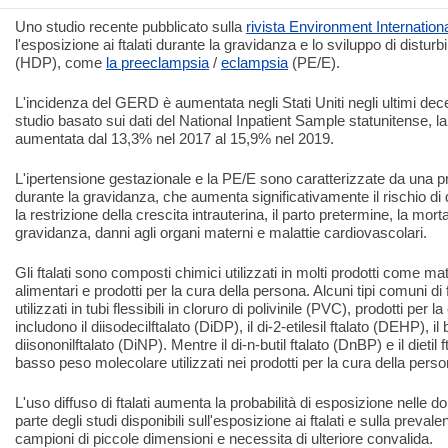
Uno studio recente pubblicato sulla
rivista Environment Internation
l'esposizione ai ftalati durante la gravidanza e lo sviluppo di disturb
(HDP), come
la preeclampsia
/
eclampsia
(PE/E).
L'incidenza del GERD è aumentata negli Stati Uniti negli ultimi de
studio basato sui dati del National Inpatient Sample statunitense,
aumentata dal 13,3% nel 2017 al 15,9% nel 2019.
L'ipertensione gestazionale e la PE/E sono caratterizzate da una 
durante la gravidanza, che aumenta significativamente il rischio di 
la restrizione della crescita intrauterina, il parto pretermine, la mort
gravidanza, danni agli organi materni e malattie cardiovascolari.
Gli ftalati sono composti chimici utilizzati in molti prodotti come ma
alimentari e prodotti per la cura della persona. Alcuni tipi comuni di
utilizzati in tubi flessibili in cloruro di polivinile (PVC), prodotti per
includono il diisodecilftalato (DiDP), il di-2-etilesil ftalato (DEHP), il 
diisononilftalato (DiNP). Mentre il di-n-butil ftalato (DnBP) e il dietil 
basso peso molecolare utilizzati nei prodotti per la cura della perso
L'uso diffuso di ftalati aumenta la probabilità di esposizione nelle
parte degli studi disponibili sull'esposizione ai ftalati e sulla preva
campioni di piccole dimensioni e necessita di ulteriore convalida.